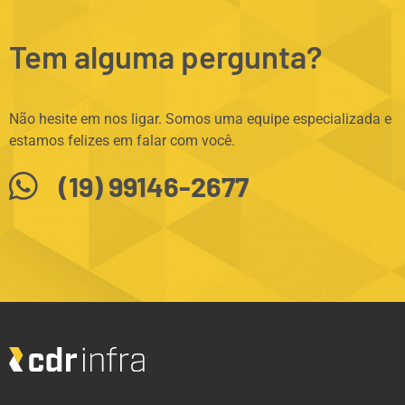
Tem alguma pergunta?
Não hesite em nos ligar. Somos uma equipe especializada e
estamos felizes em falar com você.
(19) 99146-2677